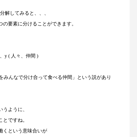
語を分解してみると、、、
と 3 つの要素に分けることができます。
引法に基づいた表記
取引実績
、y ( 人々、仲間 )
パンをみんなで分け合って食べる仲間」という説があり
いうように、
ことですね。
働くという意味合いが
あなたの素晴らしい商品・サービスだけに集