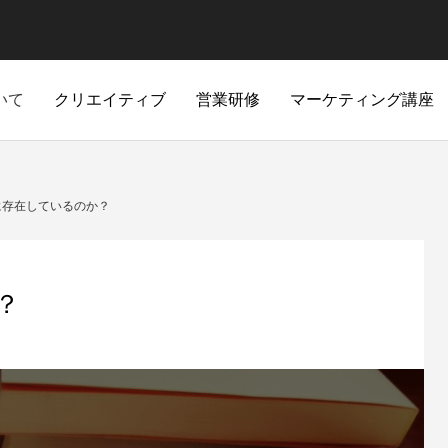
いて
クリエイティブ
営業研修
マーケティング講座
代表プロフィール
に存在しているのか？
？
パンフレット/フライヤ
P/LP 企画・制作
Instagram 設計
ているのか？
使命を果たすための指針
ー 企画・制作
ージの数だけ魅力伝わる
爆発的な認知拡大