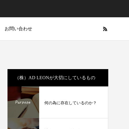
お問い合わせ
会社概要
（株）AD LEONが大切にしているもの
何の為に存在しているのか？
LINE 構築・運用
・運用
YouTube 制作・運用
何の為に存在しているのか？
最先端のリストマーケティング
を
アツい市場を独走しよう