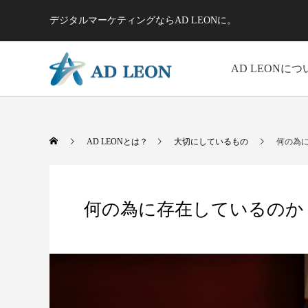
デジタルマーケティングならAD LEONに。
AD LEONにつ
大切にしているもの
AD LEONとは？
大切にしているもの
何の為
何の為に存在しているのか
写真/動画 企画・撮影
動画 企画・制作
H
社会に何を価値提供しているのか？
何を志し
最大限の魅力を撮ります
動画だから伝わる
ペ