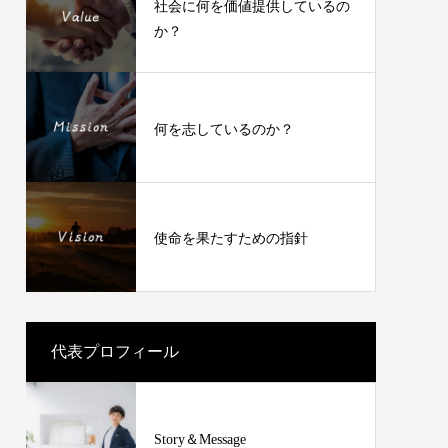
を手に入れませんか？
社会に何を価値提供しているの
か？
何を志しているのか？
使命を果たすための指針
代表プロフィール
Story＆Message