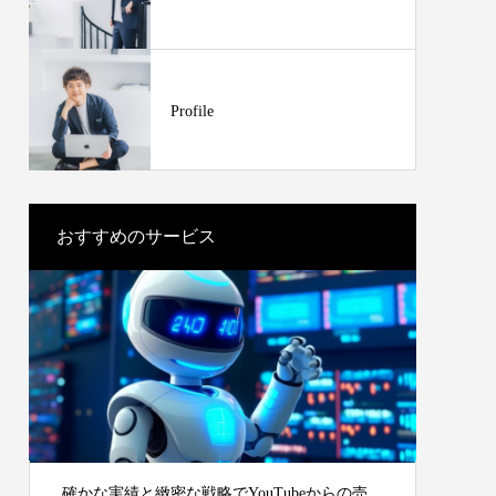
Profile
会社概要
おすすめのサービス
確かな実績と緻密な戦略でYouTubeからの売
あっと