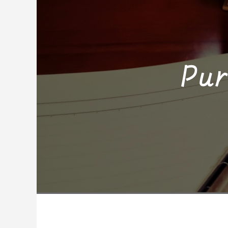
Profile
Story＆Me