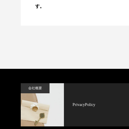
す。
会社概要
PrivacyPolicy