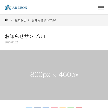
お知らせ
お知らせサンプル1
お知らせサンプル1
2023.05.22
大切にしているもの
写真/動画 企画・撮影
動画 企画・制作
HP/LP 企
社会に何を価値提供しているのか？
何を志しているのか
最大限の魅力を撮ります
動画だから伝わる
ページの数だけ