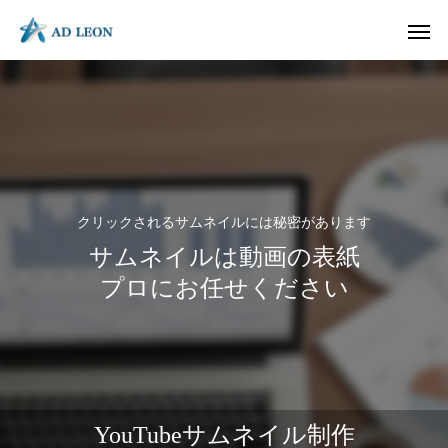
大切にしているもの
クリックされるサムネイルには秘密があります
サムネイルは動画の表紙
プロにお任せください
写真/動画 企画・撮影
動画 企画・制作
HP/LP 企
社会に何を価値提供しているのか？
何を志しているのか
YouTubeサムネイル制作
最大限の魅力を撮ります
動画だから伝わる
ページの数だけ