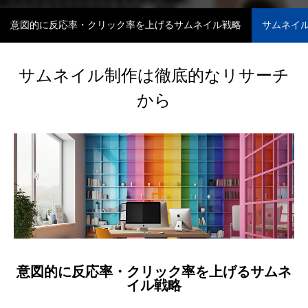
意図的に反応率・クリック率を上げるサムネイル戦略
サムネイ
サムネイル制作は徹底的なリサーチ
から
Profile
Story＆Message
意図的に反応率・クリック率を上げるサムネ
イル戦略