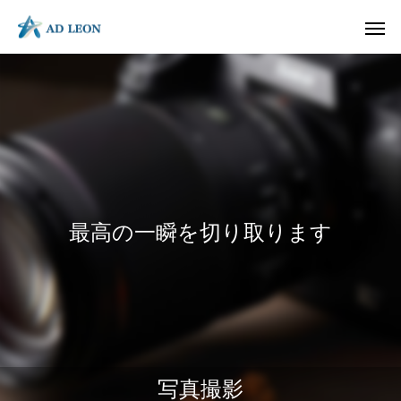
大切にしているもの
最高の一瞬を切り取ります
写真/動画 企画・撮影
動画 企画・制作
HP/LP 企
社会に何を価値提供しているのか？
何を志しているのか
写真撮影
最大限の魅力を撮ります
動画だから伝わる
ページの数だけ