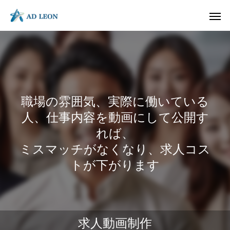
大切にしているもの
職場の雰囲気、実際に働いている
人、仕事内容を動画にして公開す
れば、
ミスマッチがなくなり、求人コス
トが下がります
写真/動画 企画・撮影
動画 企画・制作
HP/LP 企
社会に何を価値提供しているのか？
何を志しているのか
求人動画制作
最大限の魅力を撮ります
動画だから伝わる
ページの数だけ